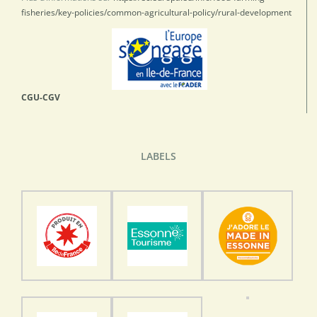
fisheries/key-policies/common-agricultural-policy/rural-development
CGU-CGV
LABELS