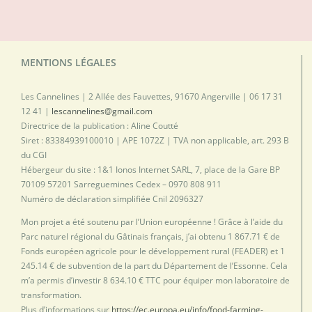
MENTIONS LÉGALES
Les Cannelines | 2 Allée des Fauvettes, 91670 Angerville | 06 17 31
12 41 |
lescannelines@gmail.com
Directrice de la publication : Aline Coutté
Siret : 83384939100010 | APE 1072Z | TVA non applicable, art. 293 B
du CGI
Hébergeur du site : 1&1 Ionos Internet SARL, 7, place de la Gare BP
70109 57201 Sarreguemines Cedex – 0970 808 911
Numéro de déclaration simplifiée Cnil 2096327
Mon projet a été soutenu par l’Union européenne ! Grâce à l’aide du
Parc naturel régional du Gâtinais français, j’ai obtenu 1 867.71 € de
Fonds européen agricole pour le développement rural (FEADER) et 1
245.14 € de subvention de la part du Département de l’Essonne. Cela
m’a permis d’investir 8 634.10 € TTC pour équiper mon laboratoire de
transformation.
Plus d’informations sur
https://ec.europa.eu/info/food-farming-