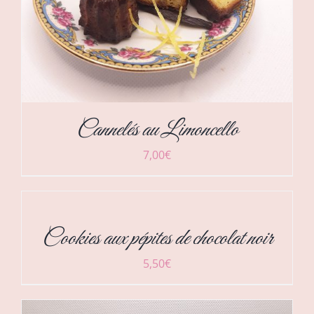
Cannelés au Limoncello
DÉTAILS
7,00
€
DÉTAILS
Cookies aux pépites de chocolat noir
5,50
€